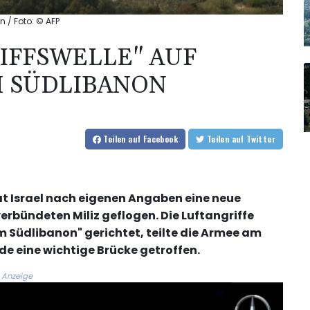
n / Foto: © AFP
RIFFSWELLE" AUF
M SÜDLIBANON
Teilen
auf Facebook
Teilen
auf Twitter
hat Israel nach eigenen Angaben eine neue
verbündeten Miliz geflogen. Die Luftangriffe
im Südlibanon" gerichtet, teilte die Armee am
de eine wichtige Brücke getroffen.
Anzeige