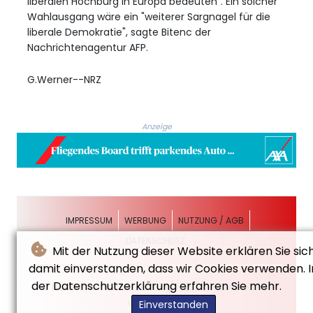
liberalen Hochburg in Europa bedeuten". Ein solcher
Wahlausgang wäre ein "weiterer Sargnagel für die
liberale Demokratie", sagte Bitenc der
Nachrichtenagentur AFP.
G.Werner--NRZ
Anzeige
IMPRESSUM
WERBUNG
NUTZUNG / AGB
DATENSCHUTZ
Mit der Nutzung dieser Website erklären Sie sic
damit einverstanden, dass wir Cookies verwenden. I
der Datenschutzerklärung erfahren Sie mehr.
© Neue Rheinische Zeitung - 2026 - Alle Rechte
vorbehalten
Einverstanden