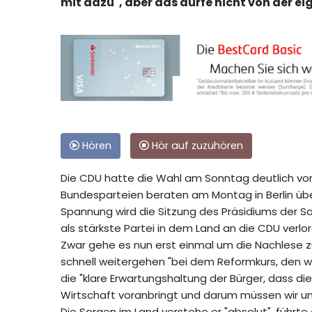
mit dazu", aber das dürfe nicht von der ei
Hören
Hör auf zuzuhören
Die CDU hatte die Wahl am Sonntag deutlich vo
Bundesparteien beraten am Montag in Berlin übe
Spannung wird die Sitzung des Präsidiums der So
als stärkste Partei in dem Land an die CDU verlor
Zwar gehe es nun erst einmal um die Nachlese zu
schnell weitergehen "bei dem Reformkurs, den 
die "klare Erwartungshaltung der Bürger, dass d
Wirtschaft voranbringt und darum müssen wir u
Die Sorgen im Land verstehe er "absolut", führte d