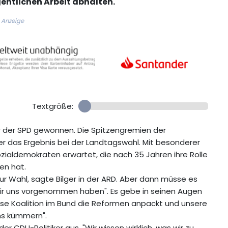
gentlichen Arbeit abhalten.
Anzeige
Textgröße:
r der SPD gewonnen. Die Spitzengremien der
r das Ergebnis bei der Landtagswahl. Mit besonderer
zialdemokraten erwartet, die nach 35 Jahren ihre Rolle
en hat.
r Wahl, sagte Bilger in der ARD. Aber dann müsse es
wir uns vorgenommen haben". Es gebe in seinen Augen
iese Koalition im Bund die Reformen anpackt und unsere
ns kümmern".
er CDU-Politiker aus. "Wir wissen wirklich, was wir zu