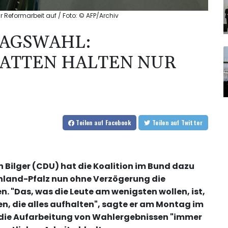
r Reformarbeit auf / Foto: © AFP/Archiv
TAGSWAHL:
BATTEN HALTEN NUR
Teilen
auf Facebook
Teilen
auf Twitter
Bilger (CDU) hat die Koalition im Bund dazu
nland-Pfalz nun ohne Verzögerung die
"Das, was die Leute am wenigsten wollen, ist,
en, die alles aufhalten", sagte er am Montag im
die Aufarbeitung von Wahlergebnissen "immer