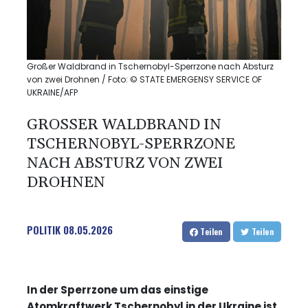
Großer Waldbrand in Tschernobyl-Sperrzone nach Absturz
von zwei Drohnen / Foto: © STATE EMERGENSY SERVICE OF
UKRAINE/AFP
GROSSER WALDBRAND IN T
SCHERNOBYL-SPERRZONE N
ACH ABSTURZ VON ZWEI D
ROHNEN
POLITIK
08.05.2026
Teilen
Teilen
In der Sperrzone um das einstige
Atomkraftwerk Tschernobyl in der Ukraine ist