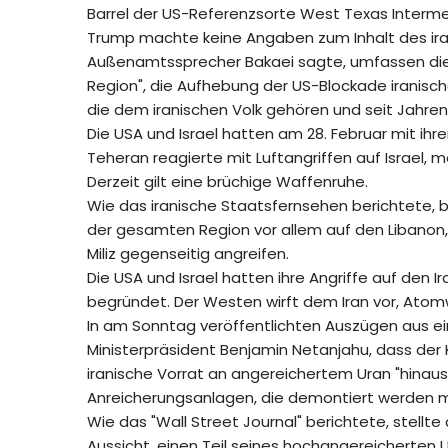
Barrel der US-Referenzsorte West Texas Intermed
Trump machte keine Angaben zum Inhalt des iran
Außenamtssprecher Bakaei sagte, umfassen die F
Region", die Aufhebung der US-Blockade iranisc
die dem iranischen Volk gehören und seit Jahren 
Die USA und Israel hatten am 28. Februar mit ihr
Teheran reagierte mit Luftangriffen auf Israel, 
Derzeit gilt eine brüchige Waffenruhe.
Wie das iranische Staatsfernsehen berichtete, b
der gesamten Region vor allem auf den Libanon, 
Miliz gegenseitig angreifen.
Die USA und Israel hatten ihre Angriffe auf de
begründet. Der Westen wirft dem Iran vor, Atom
In am Sonntag veröffentlichten Auszügen aus e
Ministerpräsident Benjamin Netanjahu, dass der 
iranische Vorrat an angereichertem Uran "hinaus
Anreicherungsanlagen, die demontiert werden m
Wie das "Wall Street Journal" berichtete, stellte
Aussicht, einen Teil seines hochangereicherten U