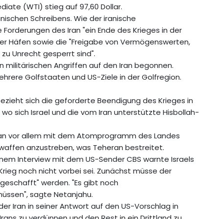
iate (WTI) stieg auf 97,60 Dollar.
ischen Schreibens. Wie der iranische
orderungen des Iran "ein Ende des Krieges in der
her Häfen sowie die "Freigabe von Vermögenswerten,
zu Unrecht gesperrt sind".
en militärischen Angriffen auf den Iran begonnen.
mehrere Golfstaaten und US-Ziele in der Golfregion.
ezieht sich die geforderte Beendigung des Krieges in
wo sich Israel und die vom Iran unterstützte Hisbollah-
n Iran vor allem mit dem Atomprogramm des Landes
waffen anzustreben, was Teheran bestreitet.
inem Interview mit dem US-Sender CBS warnte Israels
Krieg noch nicht vorbei sei. Zunächst müsse der
geschafft" werden. "Es gibt noch
üssen", sagte Netanjahu.
 der Iran in seiner Antwort auf den US-Vorschlag in
rans zu verdünnen und den Rest in ein Drittland zu