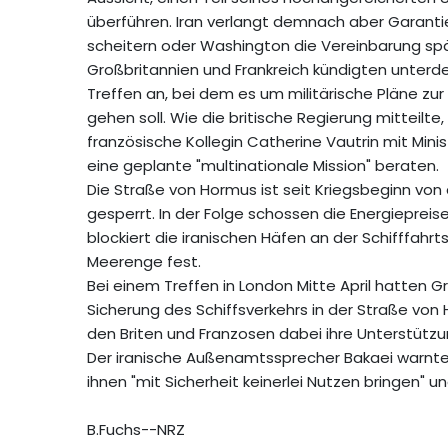
überführen. Iran verlangt demnach aber Garantie
scheitern oder Washington die Vereinbarung spä
Großbritannien und Frankreich kündigten unterdes
Treffen an, bei dem es um militärische Pläne zur
gehen soll. Wie die britische Regierung mitteilt
französische Kollegin Catherine Vautrin mit Mini
eine geplante "multinationale Mission" beraten.
Die Straße von Hormus ist seit Kriegsbeginn vo
gesperrt. In der Folge schossen die Energieprei
blockiert die iranischen Häfen an der Schifffahr
Meerenge fest.
Bei einem Treffen in London Mitte April hatten Gr
Sicherung des Schiffsverkehrs in der Straße von 
den Briten und Franzosen dabei ihre Unterstütz
Der iranische Außenamtssprecher Bakaei warnte
ihnen "mit Sicherheit keinerlei Nutzen bringen" u
B.Fuchs--NRZ