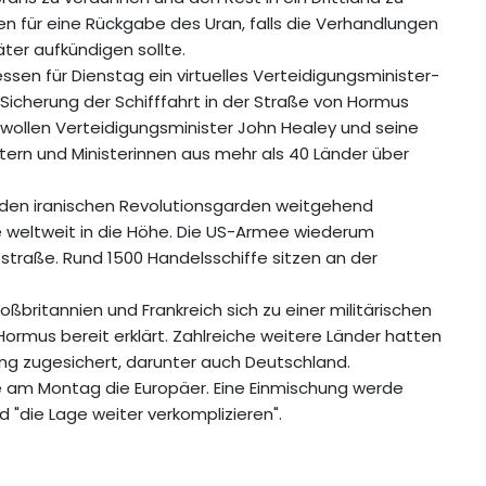
n für eine Rückgabe des Uran, falls die Verhandlungen
ter aufkündigen sollte.
sen für Dienstag ein virtuelles Verteidigungsminister-
 Sicherung der Schifffahrt in der Straße von Hormus
e, wollen Verteidigungsminister John Healey und seine
stern und Ministerinnen aus mehr als 40 Länder über
n den iranischen Revolutionsgarden weitgehend
se weltweit in die Höhe. Die US-Armee wiederum
tsstraße. Rund 1500 Handelsschiffe sitzen an der
oßbritannien und Frankreich sich zu einer militärischen
Hormus bereit erklärt. Zahlreiche weitere Länder hatten
ung zugesichert, darunter auch Deutschland.
 am Montag die Europäer. Eine Einmischung werde
nd "die Lage weiter verkomplizieren".