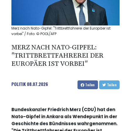
Merz nach Nato-Gipfel: "Trittbrettfahrerei der Europäer ist
vorbei" / Foto: © POOL/AFP
MERZ NACH NATO-GIPFEL:
"TRITTBRETTFAHREREI DER
EUROPÄER IST VORBEI"
POLITIK
08.07.2026
Teilen
Teilen
Bundeskanzler Friedrich Merz (CDU) hat den
Nato-Gipfel in Ankara als Wendepunkt in der
Geschichte des Bündnisses wahrgenommen.
"Die Trittbrettfahrerei der Europäer ist