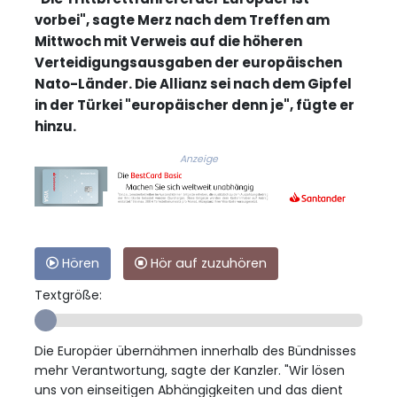
vorbei", sagte Merz nach dem Treffen am
Mittwoch mit Verweis auf die höheren
Verteidigungsausgaben der europäischen
Nato-Länder. Die Allianz sei nach dem Gipfel
in der Türkei "europäischer denn je", fügte er
hinzu.
Anzeige
Hören
Hör auf zuzuhören
Textgröße:
Die Europäer übernähmen innerhalb des Bündnisses
mehr Verantwortung, sagte der Kanzler. "Wir lösen
uns von einseitigen Abhängigkeiten und das dient