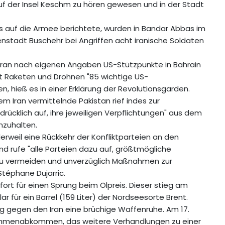
f der Insel Keschm zu hören gewesen und in der Stadt
s auf die Armee berichtete, wurden in Bandar Abbas im
nstadt Buschehr bei Angriffen acht iranische Soldaten
r Iran nach eigenen Angaben US-Stützpunkte in Bahrain
mit Raketen und Drohnen "85 wichtige US-
, hieß es in einer Erklärung der Revolutionsgarden.
 Iran vermittelnde Pakistan rief indes zur
drücklich auf, ihre jeweiligen Verpflichtungen" aus dem
zuhalten.
rweil eine Rückkehr der Konfliktparteien an den
nd rufe "alle Parteien dazu auf, größtmögliche
 zu vermeiden und unverzüglich Maßnahmen zur
Stéphane Dujarric.
ort für einen Sprung beim Ölpreis. Dieser stieg am
r für ein Barrel (159 Liter) der Nordseesorte Brent.
ieg gegen den Iran eine brüchige Waffenruhe. Am 17.
n Rahmenabkommen, das weitere Verhandlungen zu einer