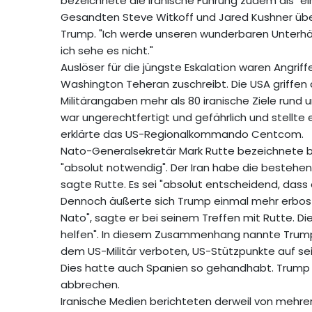
bezeichnete die iranische Führung zudem als "e
Gesandten Steve Witkoff und Jared Kushner übe
Trump. "Ich werde unseren wunderbaren Unterhän
ich sehe es nicht."
Auslöser für die jüngste Eskalation waren Angrif
Washington Teheran zuschreibt. Die USA griffen
Militärangaben mehr als 80 iranische Ziele rund 
war ungerechtfertigt und gefährlich und stellte
erklärte das US-Regionalkommando Centcom.
Nato-Generalsekretär Mark Rutte bezeichnete bei
"absolut notwendig". Der Iran habe die besteh
sagte Rutte. Es sei "absolut entscheidend, dass
Dennoch äußerte sich Trump einmal mehr erbost ü
Nato", sagte er bei seinem Treffen mit Rutte. Die 
helfen". In diesem Zusammenhang nannte Trump e
dem US-Militär verboten, US-Stützpunkte auf sein
Dies hatte auch Spanien so gehandhabt. Trump e
abbrechen.
Iranische Medien berichteten derweil von mehrer