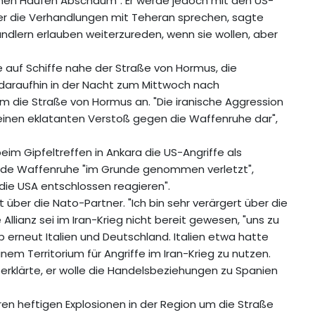
inen Haufen Abschaum". Er werde jedoch mit den US-
r die Verhandlungen mit Teheran sprechen, sagte
dlern erlauben weiterzureden, wenn sie wollen, aber
fe auf Schiffe nahe der Straße von Hormus, die
 daraufhin in der Nacht zum Mittwoch nach
um die Straße von Hormus an. "Die iranische Aggression
 einen eklatanten Verstoß gegen die Waffenruhe dar",
m Gipfeltreffen in Ankara die US-Angriffe als
ende Waffenruhe "im Grunde genommen verletzt",
 die USA entschlossen reagieren".
ber die Nato-Partner. "Ich bin sehr verärgert über die
Allianz sei im Iran-Krieg nicht bereit gewesen, "uns zu
rneut Italien und Deutschland. Italien etwa hatte
em Territorium für Angriffe im Iran-Krieg zu nutzen.
rklärte, er wolle die Handelsbeziehungen zu Spanien
en heftigen Explosionen in der Region um die Straße