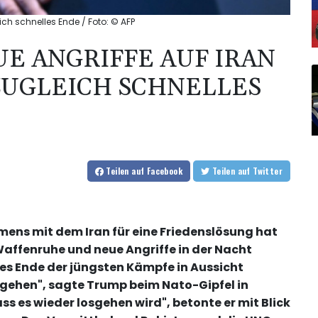
ich schnelles Ende / Foto: © AFP
E ANGRIFFE AUF IRAN
ZUGLEICH SCHNELLES
Teilen
auf Facebook
Teilen
auf Twitter
ens mit dem Iran für eine Friedenslösung hat
affenruhe und neue Angriffe in der Nacht
les Ende der jüngsten Kämpfe in Aussicht
ll gehen", sagte Trump beim Nato-Gipfel in
s es wieder losgehen wird", betonte er mit Blick