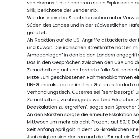
von Hormus. Unter anderem seien Explosionen au
Sirik, berichtete der Sender Irib.
Wie das iranische Staatsfernsehen unter Verwei
Süden des Landes und in der südwestlichen Hafe
getötet.
Als Reaktion auf die US-Angriffe attackierte de
und Kuwait: Die iranischen Streitkräfte hätten 
Armeeanlagen" in den beiden Ländern angegriffen
Das in den Gesprächen zwischen den USA und dem
Zurückhaltung auf und forderte "alle Seiten nach
Mitte Juni geschlossenen Rahmenabkommen ein
UN-Generalsekretär António Guterres forderte de
Verhandlungstisch. Guterres sei "sehr besorgt" u
Zurückhaltung zu üben, jede weitere Eskalation
Deeskalation zu ergreifen", sagte sein Sprecher 
An den Märkten sorgte die erneute Eskalation sof
Mittwoch um mehr als acht Prozent auf 80,10 Dolla
Seit Anfang April galt in dem US-israelischen Kr
Juni einigten sich der Iran und die USA auf ei