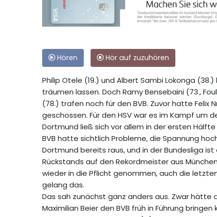
Hören
Hör auf zuzuhören
Philip Otele (19.) und Albert Sambi Lokonga (38.
träumen lassen. Doch Ramy Bensebaini (73., Foul
(78.) trafen noch für den BVB. Zuvor hatte Felix
geschossen. Für den HSV war es im Kampf um de
Dortmund ließ sich vor allem in der ersten Hälfte
BVB hatte sichtlich Probleme, die Spannung hoc
Dortmund bereits raus, und in der Bundesliga is
Rückstands auf den Rekordmeister aus München
wieder in die Pflicht genommen, auch die letzte
gelang das.
Das sah zunächst ganz anders aus. Zwar hätte d
Maximilian Beier den BVB früh in Führung bringe