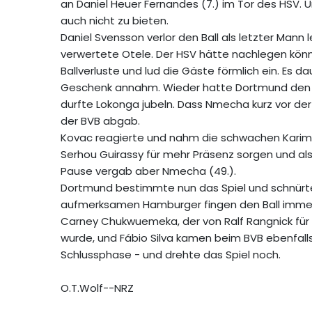
an Daniel Heuer Fernandes (7.) im Tor des HSV.
auch nicht zu bieten.
Daniel Svensson verlor den Ball als letzter Mann 
verwertete Otele. Der HSV hätte nachlegen könn
Ballverluste und lud die Gäste förmlich ein. Es
Geschenk annahm. Wieder hatte Dortmund den Ba
durfte Lokonga jubeln. Dass Nmecha kurz vor der 
der BVB abgab.
Kovac reagierte und nahm die schwachen Karim 
Serhou Guirassy für mehr Präsenz sorgen und al
Pause vergab aber Nmecha (49.).
Dortmund bestimmte nun das Spiel und schnürte 
aufmerksamen Hamburger fingen den Ball immer
Carney Chukwuemeka, der von Ralf Rangnick für 
wurde, und Fábio Silva kamen beim BVB ebenfalls 
Schlussphase - und drehte das Spiel noch.
O.T.Wolf--NRZ