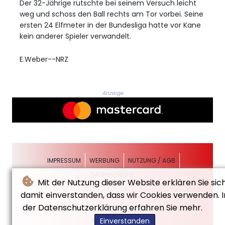
Der 32-Jährige rutschte bei seinem Versuch leicht
weg und schoss den Ball rechts am Tor vorbei. Seine
ersten 24 Elfmeter in der Bundesliga hatte vor Kane
kein anderer Spieler verwandelt.
E.Weber--NRZ
Anzeige
IMPRESSUM
WERBUNG
NUTZUNG / AGB
DATENSCHUTZ
Mit der Nutzung dieser Website erklären Sie sic
damit einverstanden, dass wir Cookies verwenden. I
der Datenschutzerklärung erfahren Sie mehr.
© Neue Rheinische Zeitung - 2026 - Alle Rechte
vorbehalten
Einverstanden