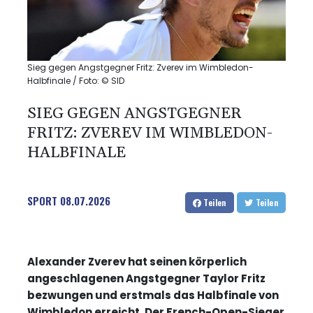
Sieg gegen Angstgegner Fritz: Zverev im Wimbledon-
Halbfinale / Foto: © SID
SIEG GEGEN ANGSTGEGNER
FRITZ: ZVEREV IM WIMBLEDON-
HALBFINALE
SPORT
08.07.2026
Teilen
Teilen
Alexander Zverev hat seinen körperlich
angeschlagenen Angstgegner Taylor Fritz
bezwungen und erstmals das Halbfinale von
Wimbledon erreicht. Der French-Open-Sieger