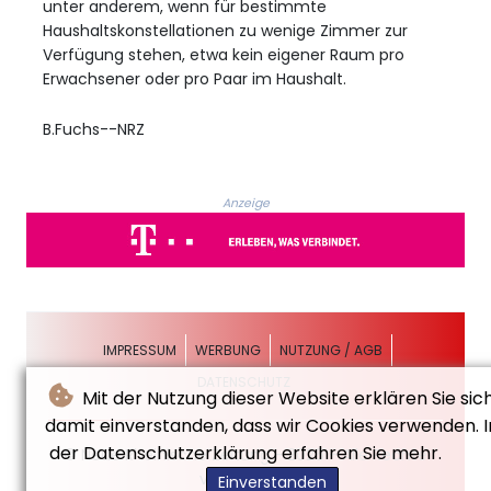
unter anderem, wenn für bestimmte
Haushaltskonstellationen zu wenige Zimmer zur
Verfügung stehen, etwa kein eigener Raum pro
Erwachsener oder pro Paar im Haushalt.
B.Fuchs--NRZ
Anzeige
IMPRESSUM
WERBUNG
NUTZUNG / AGB
DATENSCHUTZ
Mit der Nutzung dieser Website erklären Sie sic
damit einverstanden, dass wir Cookies verwenden. I
der Datenschutzerklärung erfahren Sie mehr.
© Neue Rheinische Zeitung - 2026 - Alle Rechte
vorbehalten
Einverstanden