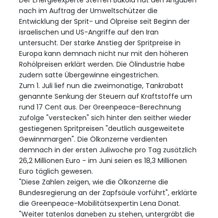
Der Energieexperte Steffen Bukold hat den Angaben
nach im Auftrag der Umweltschützer die
Entwicklung der Sprit- und Ölpreise seit Beginn der
israelischen und US-Angriffe auf den Iran
untersucht. Der starke Anstieg der Spritpreise in
Europa kann demnach nicht nur mit den höheren
Rohölpreisen erklärt werden. Die Ölindustrie habe
zudem satte Übergewinne eingestrichen.
Zum 1. Juli lief nun die zweimonatige, Tankrabatt
genannte Senkung der Steuern auf Kraftstoffe um
rund 17 Cent aus. Der Greenpeace-Berechnung
zufolge "verstecken" sich hinter den seither wieder
gestiegenen Spritpreisen "deutlich ausgeweitete
Gewinnmargen". Die Ölkonzerne verdienten
demnach in der ersten Juliwoche pro Tag zusätzlich
26,2 Millionen Euro - im Juni seien es 18,3 Millionen
Euro täglich gewesen.
"Diese Zahlen zeigen, wie die Ölkonzerne die
Bundesregierung an der Zapfsäule vorführt", erklärte
die Greenpeace-Mobilitätsexpertin Lena Donat.
"Weiter tatenlos daneben zu stehen, untergräbt die