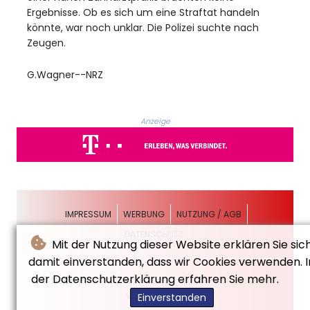
Ergebnisse. Ob es sich um eine Straftat handeln
könnte, war noch unklar. Die Polizei suchte nach
Zeugen.
G.Wagner--NRZ
Anzeige
IMPRESSUM
WERBUNG
NUTZUNG / AGB
DATENSCHUTZ
Mit der Nutzung dieser Website erklären Sie sic
damit einverstanden, dass wir Cookies verwenden. I
der Datenschutzerklärung erfahren Sie mehr.
© Neue Rheinische Zeitung - 2026 - Alle Rechte
vorbehalten
Einverstanden